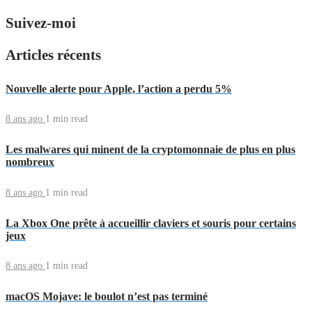
Suivez-moi
Articles récents
Nouvelle alerte pour Apple, l’action a perdu 5%
8 ans ago
1 min
read
Les malwares qui minent de la cryptomonnaie de plus en plus
nombreux
8 ans ago
1 min
read
La Xbox One prête à accueillir claviers et souris pour certains
jeux
8 ans ago
1 min
read
macOS Mojave: le boulot n’est pas terminé