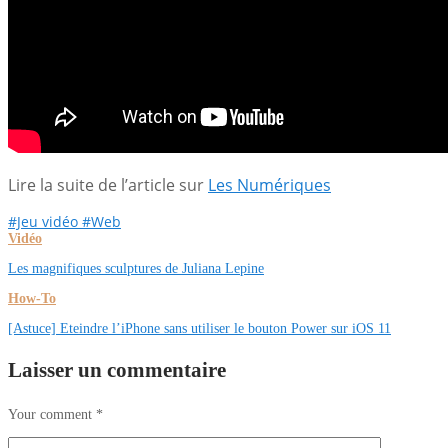
Lire la suite de l’article sur
Les Numériques
#Jeu vidéo
#Web
Vidéo
Les magnifiques sculptures de Juliana Lepine
How-To
[Astuce] Eteindre l’iPhone sans utiliser le bouton Power sur iOS 11
Laisser un commentaire
Your comment
*