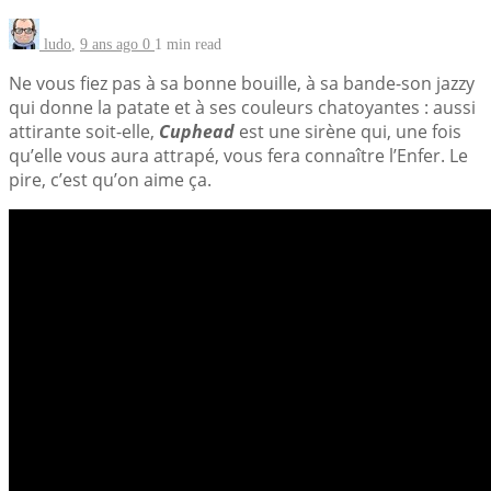
ludo
,
9 ans ago
0
1 min
read
Ne vous fiez pas à sa bonne bouille, à sa bande-son jazzy
qui donne la patate et à ses couleurs chatoyantes : aussi
attirante soit-elle,
Cuphead
est une sirène qui, une fois
qu’elle vous aura attrapé, vous fera connaître l’Enfer. Le
pire, c’est qu’on aime ça.