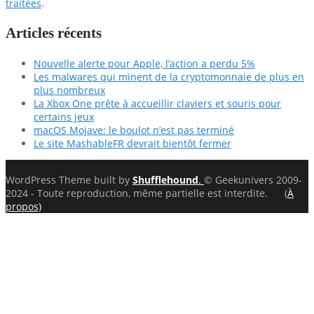
traitées
.
Articles récents
Nouvelle alerte pour Apple, l’action a perdu 5%
Les malwares qui minent de la cryptomonnaie de plus en
plus nombreux
La Xbox One prête à accueillir claviers et souris pour
certains jeux
macOS Mojave: le boulot n’est pas terminé
Le site MashableFR devrait bientôt fermer
WordPress Theme built by
Shufflehound
.
© Geekunivers 2009-
2024 - Toute reproduction, même partielle est interdite. (
À
propos)