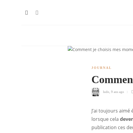
JOURNAL
Comment 
ludo
,
9 ans ago
J’ai toujours aimé 
lorsque cela
deven
publication ces de