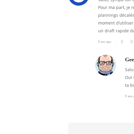
Pour ma part, je 
plannings décalés
moment d’utiliser 
un draft rapide da
9 ans ago
Gee
Salu
Oui 
ta b
9 ans 