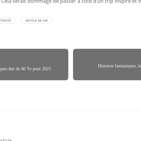
Cela serait dommage de passer à côté d’un trip inspiré et i
TIVITÉ
#STYLE DE VIE
Histoires fantastiques, l
ques dur de 40 To pour 2025
rticle.