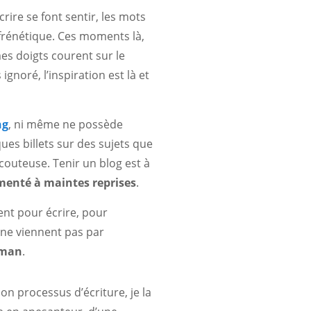
rire se font sentir, les mots
frénétique. Ces moments là,
 mes doigts courent sur le
noré, l’inspiration est là et
ng
, ni même ne possède
ues billets sur des sujets que
outeuse. Tenir un blog est à
rimenté à maintes reprises
.
ent pour écrire, pour
 ne viennent pas par
haman
.
n processus d’écriture, je la