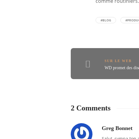
comme routiniers. 
#BLOG
#PRODUC
SUR LE WEB
WD promet des dis
2 Comments
Greg Bonnet
Salut, sympa ton a