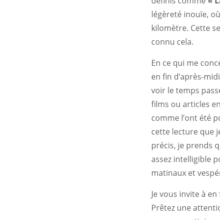
définis comme
« L
légèreté inouïe, o
kilomètre. Cette s
connu cela.
En ce qui me conce
en fin d’après-mid
voir le temps passe
films ou articles 
comme l’ont été po
cette lecture que 
précis, je prends 
assez intelligible
matinaux et vespé
Je vous invite à e
Prêtez une attenti