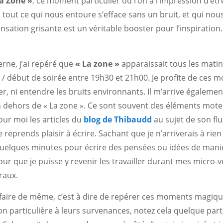
a Zone »
, ce moment particulier où l’on a l’impression d’êt
ù tout ce qui nous entoure s’efface sans un bruit, et qui nou
ensation grisante est un véritable booster pour l’inspiration
rne, j’ai repéré que
« La zone »
apparaissait tous les matin
i / début de soirée entre 19h30 et 21h00. Je profite de ces 
r, ni entendre les bruits environnants. Il m’arrive également
en dehors de « La zone ». Ce sont souvent des éléments moteu
ur moi les articles du
blog de Thibaudd
au sujet de son flux
je reprends plaisir à écrire. Sachant que je n’arriverais à r
quelques minutes pour écrire des pensées ou idées de mani
 pour que je puisse y revenir les travailler durant mes micro
raux.
n faire de même, c’est à dire de repérer ces moments magiqu
on particulière à leurs survenances, notez cela quelque part