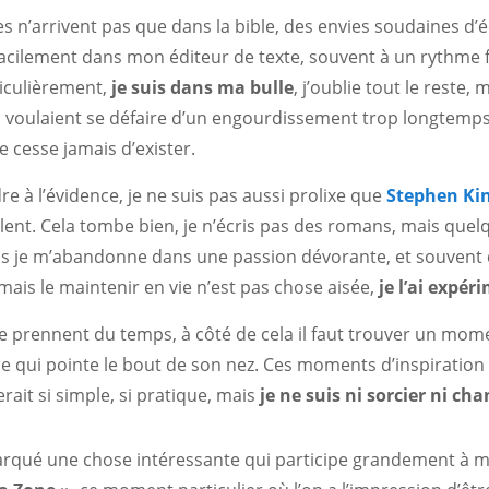
 n’arrivent pas que dans la bible, des envies soudaines d’éc
facilement dans mon éditeur de texte, souvent à un rythme 
ticulièrement,
je suis dans ma bulle
, j’oublie tout le reste,
s voulaient se défaire d’un engourdissement trop longtemps ig
ne cesse jamais d’exister.
dre à l’évidence, je ne suis pas aussi prolixe que
Stephen Ki
ent. Cela tombe bien, je n’écris pas des romans, mais quelq
ls je m’abandonne dans une passion dévorante, et souvent c
 mais le maintenir en vie n’est pas chose aisée,
je l’ai expé
ie prennent du temps, à côté de cela il faut trouver un mom
ie qui pointe le bout de son nez. Ces moments d’inspiration
erait si simple, si pratique, mais
je ne suis ni sorcier ni c
marqué une chose intéressante qui participe grandement à mo