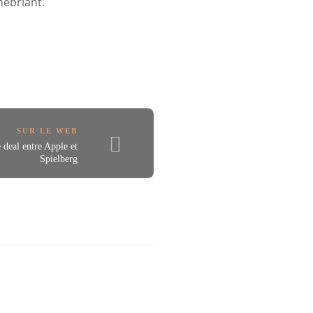
nébriant.
SUR LE WEB
e deal entre Apple et
Spielberg