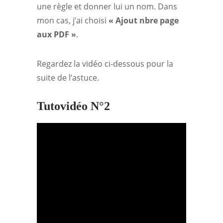
une règle et donner lui un nom. Dans
mon cas, j’ai choisi
« Ajout nbre page
aux PDF »
.
Regardez la vidéo ci-dessous pour la
suite de l’astuce.
Tutovidéo N°2