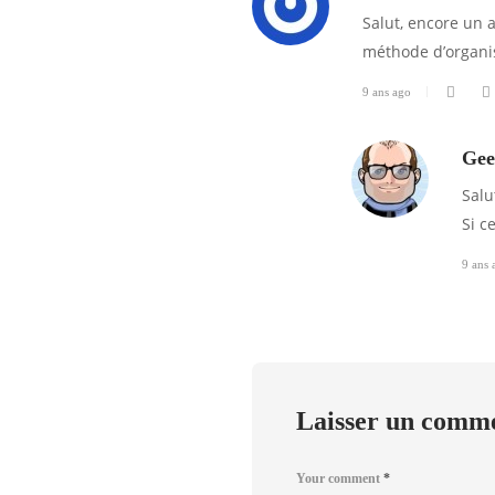
Salut, encore un a
méthode d’organis
9 ans ago
Gee
Salu
Si c
9 ans 
Laisser un comm
Your comment
*