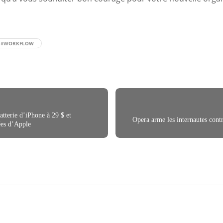
#WORKFLOW
tterie d’iPhone à 29 $ et
Opera arme les internautes cont
lées d’Apple