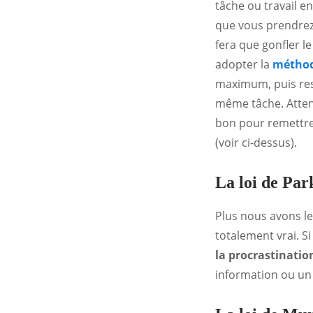
tâche ou travail e
que vous prendrez 
fera que gonfler le
adopter la
métho
maximum, puis re
même tâche. Atten
bon pour remettre l
(voir ci-dessus).
La loi de Par
Plus nous avons le
totalement vrai. S
la procrastinatio
information ou un 