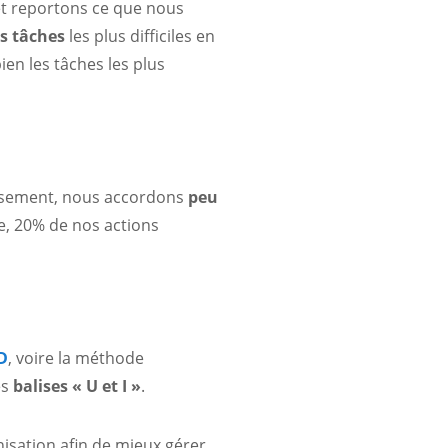
 et reportons ce que nous
es tâches
les plus difficiles en
en les tâches les plus
eusement, nous accordons
peu
rse, 20% de nos actions
D
, voire la méthode
es
balises « U et I »
.
isation afin de mieux gérer