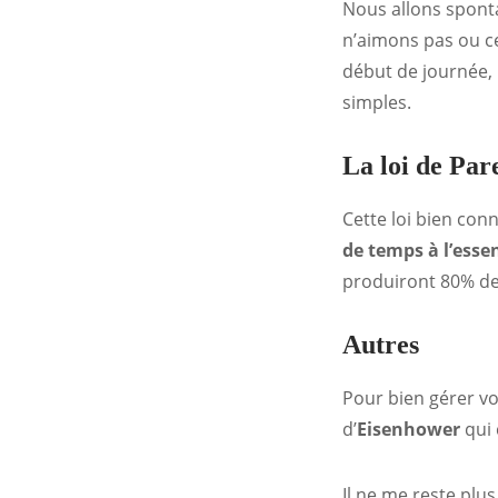
Nous allons sponta
n’aimons pas ou ce
début de journée, 
simples.
La loi de Par
Cette loi bien co
de temps à l’essen
produiront 80% de
Autres
Pour bien gérer v
d’
Eisenhower
qui 
Il ne me reste plu