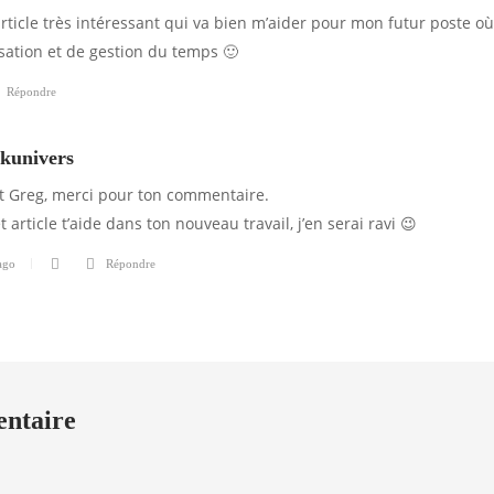
rticle très intéressant qui va bien m’aider pour mon futur poste où
ation et de gestion du temps 🙂
Répondre
kunivers
t Greg, merci pour ton commentaire.
et article t’aide dans ton nouveau travail, j’en serai ravi 😉
ago
Répondre
entaire