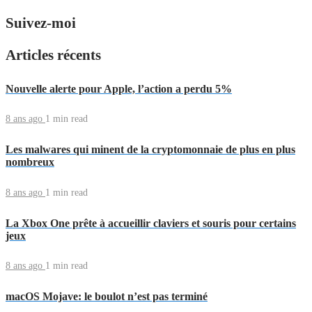
Suivez-moi
Articles récents
Nouvelle alerte pour Apple, l’action a perdu 5%
8 ans ago
1 min
read
Les malwares qui minent de la cryptomonnaie de plus en plus
nombreux
8 ans ago
1 min
read
La Xbox One prête à accueillir claviers et souris pour certains
jeux
8 ans ago
1 min
read
macOS Mojave: le boulot n’est pas terminé