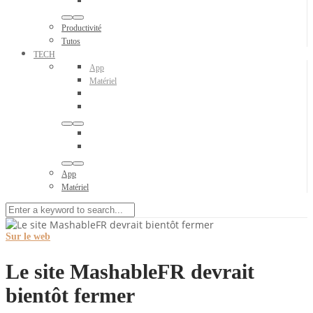
Productivité
Tutos
TECH
App
Matériel
App
Matériel
Sur le web
Le site MashableFR devrait
bientôt fermer