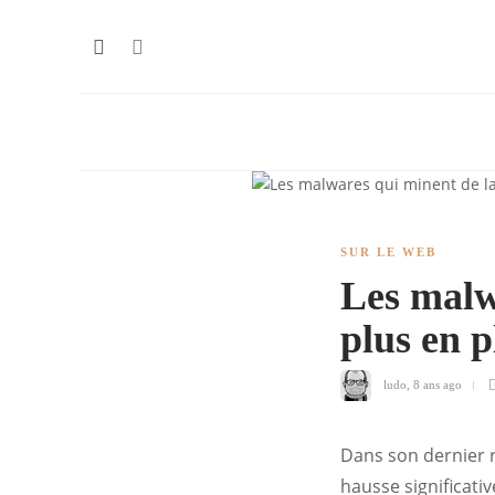
SUR LE WEB
Les malw
plus en 
ludo
,
8 ans ago
Dans son dernier 
hausse significati