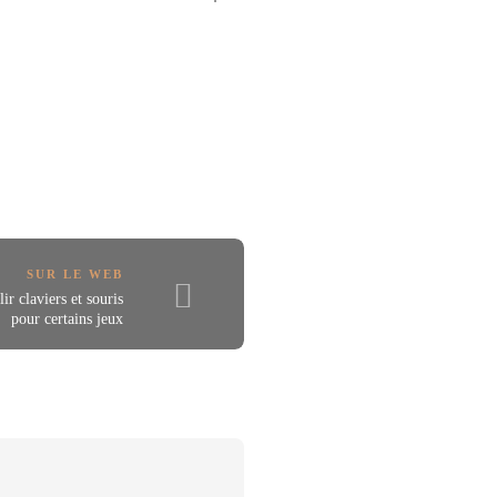
SUR LE WEB
r claviers et souris
pour certains jeux