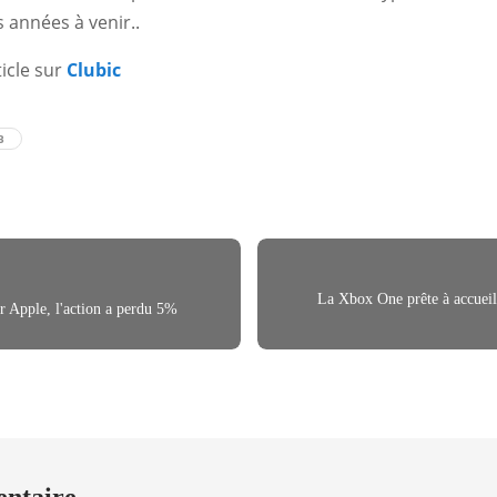
s années à venir..
ticle sur
Clubic
B
La Xbox One prête à accueilli
r Apple, l'action a perdu 5%