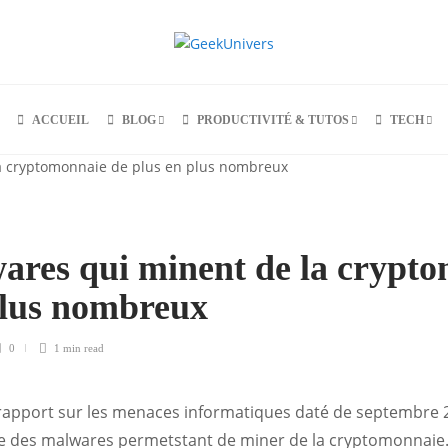
ACCUEIL
BLOG
PRODUCTIVITÉ & TUTOS
TECH
ares qui minent de la crypt
plus nombreux
0
1 min
read
rapport sur les menaces informatiques daté de septembre 
ve des malwares permetstant de miner de la cryptomonnaie. E