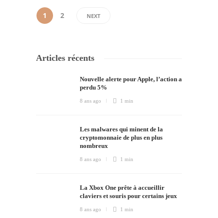
1
2
NEXT
Articles récents
Nouvelle alerte pour Apple, l’action a
perdu 5%
8 ans ago
1 min
Les malwares qui minent de la
cryptomonnaie de plus en plus
nombreux
8 ans ago
1 min
La Xbox One prête à accueillir
claviers et souris pour certains jeux
8 ans ago
1 min