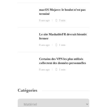
macOS Mojave: le boulot n’est pas
terminé
8 ans ago
3 min
Le site MashableFR devrait bientôt
fermer
8 ans ago
1 min
Certains des VPN les plus utilisés
collectent des données personnelles
8 ans ago
1 min
Catégories