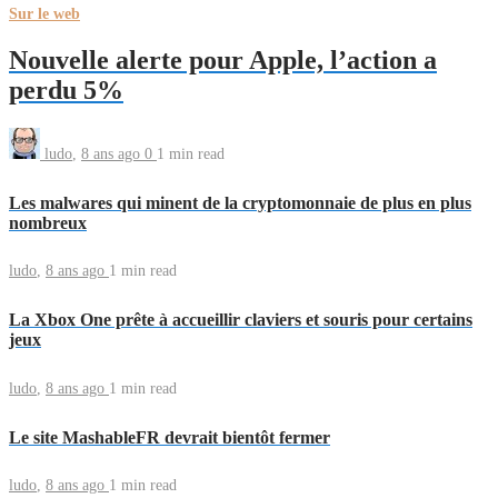
Sur le web
Nouvelle alerte pour Apple, l’action a
perdu 5%
ludo
,
8 ans ago
0
1 min
read
Les malwares qui minent de la cryptomonnaie de plus en plus
nombreux
ludo
,
8 ans ago
1 min
read
La Xbox One prête à accueillir claviers et souris pour certains
jeux
ludo
,
8 ans ago
1 min
read
Le site MashableFR devrait bientôt fermer
ludo
,
8 ans ago
1 min
read