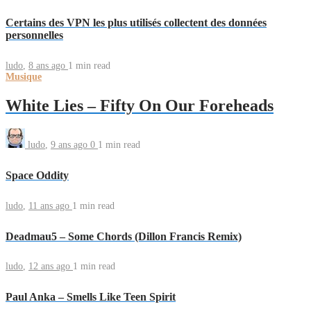
Certains des VPN les plus utilisés collectent des données
personnelles
ludo
,
8 ans ago
1 min
read
Musique
White Lies – Fifty On Our Foreheads
ludo
,
9 ans ago
0
1 min
read
Space Oddity
ludo
,
11 ans ago
1 min
read
Deadmau5 – Some Chords (Dillon Francis Remix)
ludo
,
12 ans ago
1 min
read
Paul Anka – Smells Like Teen Spirit