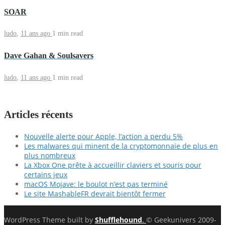
SOAR
ludo
,
11 ans ago
1 min
read
Dave Gahan & Soulsavers
ludo
,
11 ans ago
1 min
read
Articles récents
Nouvelle alerte pour Apple, l’action a perdu 5%
Les malwares qui minent de la cryptomonnaie de plus en
plus nombreux
La Xbox One prête à accueillir claviers et souris pour
certains jeux
macOS Mojave: le boulot n’est pas terminé
Le site MashableFR devrait bientôt fermer
WordPress Theme built by
Shufflehound
.
© Geekunivers 2009-