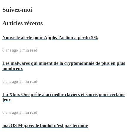
Suivez-moi
Articles récents
Nouvelle alerte pour Apple, l’action a perdu 5%
8 ans ago
1 min
read
Les malwares qui minent de la cryptomonnaie de plus en plus
nombreux
8 ans ago
1 min
read
La Xbox One prête à accueillir claviers et souris pour certains
jeux
8 ans ago
1 min
read
macOS Mojave: le boulot n’est pas terminé