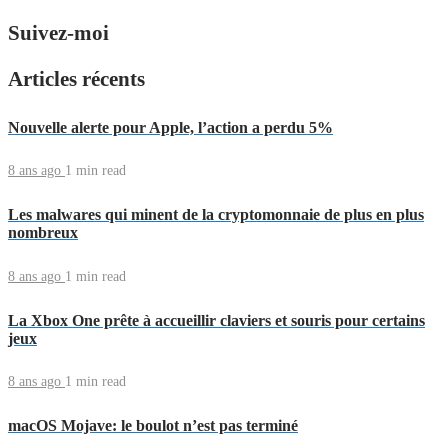
Suivez-moi
Articles récents
Nouvelle alerte pour Apple, l’action a perdu 5%
8 ans ago
1 min
read
Les malwares qui minent de la cryptomonnaie de plus en plus
nombreux
8 ans ago
1 min
read
La Xbox One prête à accueillir claviers et souris pour certains
jeux
8 ans ago
1 min
read
macOS Mojave: le boulot n’est pas terminé