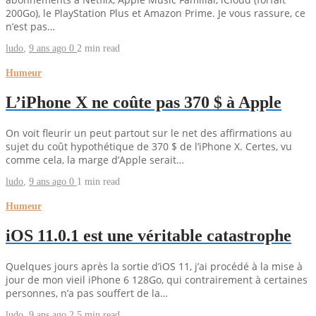
200Go), le PlayStation Plus et Amazon Prime. Je vous rassure, ce
n’est pas…
ludo
,
9 ans ago
0
2 min
read
Humeur
L’iPhone X ne coûte pas 370 $ à Apple
On voit fleurir un peut partout sur le net des affirmations au
sujet du coût hypothétique de 370 $ de l’iPhone X. Certes, vu
comme cela, la marge d’Apple serait…
ludo
,
9 ans ago
0
1 min
read
Humeur
iOS 11.0.1 est une véritable catastrophe
Quelques jours après la sortie d’iOS 11, j’ai procédé à la mise à
jour de mon vieil iPhone 6 128Go, qui contrairement à certaines
personnes, n’a pas souffert de la…
ludo
,
9 ans ago
2
5 min
read