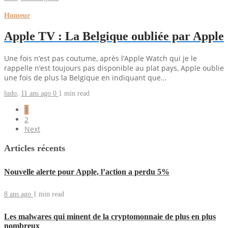
Humeur
Apple TV : La Belgique oubliée par Apple
Une fois n’est pas coutume, après l’Apple Watch qui je le
rappelle n’est toujours pas disponible au plat pays, Apple oublie
une fois de plus la Belgique en indiquant que…
ludo
,
11 ans ago
0
1 min
read
1
2
Next
Articles récents
Nouvelle alerte pour Apple, l’action a perdu 5%
8 ans ago
1 min
read
Les malwares qui minent de la cryptomonnaie de plus en plus
nombreux