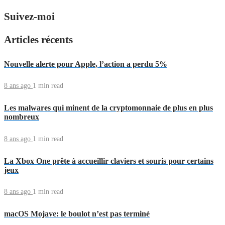
Suivez-moi
Articles récents
Nouvelle alerte pour Apple, l’action a perdu 5%
8 ans ago
1 min
read
Les malwares qui minent de la cryptomonnaie de plus en plus
nombreux
8 ans ago
1 min
read
La Xbox One prête à accueillir claviers et souris pour certains
jeux
8 ans ago
1 min
read
macOS Mojave: le boulot n’est pas terminé