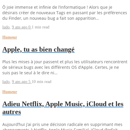
Ô joie immense et infinie de l’informatique ! Alors que je
désirais créer de nouveaux Tags en passant par les préférences
du Finder, un nouveau bug a fait son apparition…
ludo
,
9 ans ago
0
1 min
read
Humeur
Apple, tu as bien changé
Plus les mises à jour passent et plus les utilisateurs rencontrent
de sérieux bugs avec les différents OS d’Apple. Certes, je ne
suis pas le seul à le dire ni…
ludo
,
9 ans ago
5
10 min
read
Humeur
Adieu Netflix, Apple Music, iCloud et les
autres
Aujourd’hui j’ai pris une décision radicale en supprimant mes
abonnements à Netflix, Apple Music Familial, iCloud (forfait