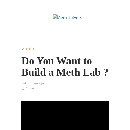
VIDÉO
Do You Want to
Build a Meth Lab ?
ludo
,
12 ans ago
1 min