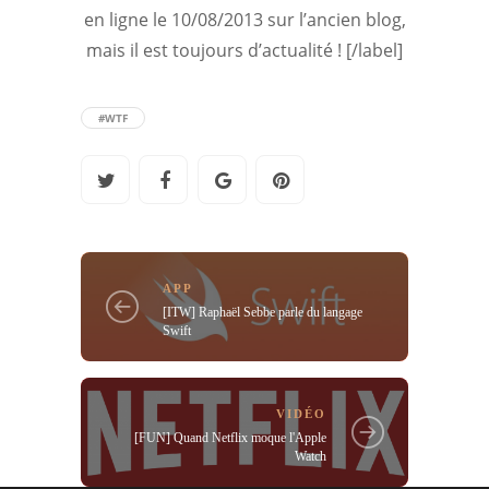
en ligne le 10/08/2013 sur l’ancien blog,
mais il est toujours d’actualité ! [/label]
#WTF
APP
[ITW] Raphaël Sebbe parle du langage
Swift
VIDÉO
[FUN] Quand Netflix moque l'Apple
Watch