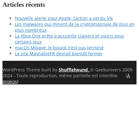
Articles récents
Nouvelle alerte pour Apple, l’action a perdu 5%
Les malwares qui minent de la cryptomonnaie de plus en
plus nombreux
La Xbox One prête à accueillir claviers et souris pour
certains jeux
macOS Mojave: le boulot n’est pas terminé
Le site MashableFR devrait bientôt fermer
WordPress Theme built by
Shufflehound
.
© Geekunivers 2009-
2024 - Toute reproduction, même partielle est interdite. (
À
propos)