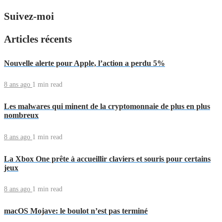
Suivez-moi
Articles récents
Nouvelle alerte pour Apple, l’action a perdu 5%
8 ans ago
1 min
read
Les malwares qui minent de la cryptomonnaie de plus en plus
nombreux
8 ans ago
1 min
read
La Xbox One prête à accueillir claviers et souris pour certains
jeux
8 ans ago
1 min
read
macOS Mojave: le boulot n’est pas terminé