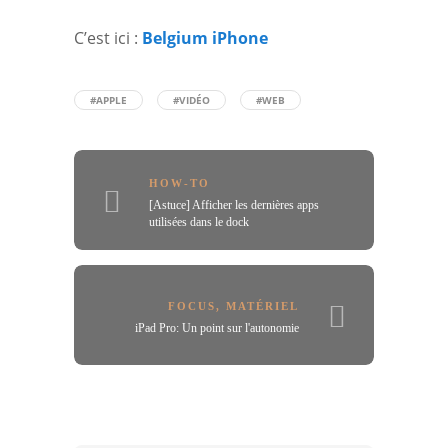
C’est ici :
Belgium iPhone
#APPLE
#VIDÉO
#WEB
HOW-TO
[Astuce] Afficher les dernières apps
utilisées dans le dock
FOCUS
,
MATÉRIEL
iPad Pro: Un point sur l'autonomie