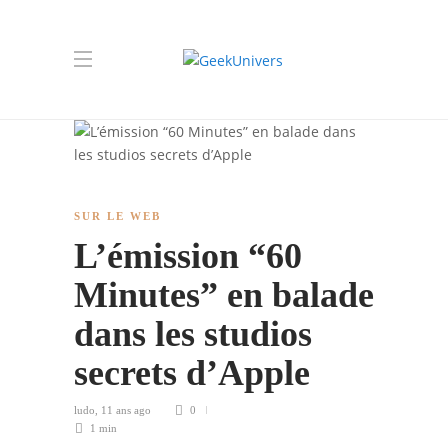
SUR LE WEB
L’émission “60
Minutes” en balade
dans les studios
secrets d’Apple
ludo
,
11 ans ago
0
1 min