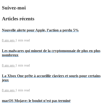
Suivez-moi
Articles récents
Nouvelle alerte pour Apple, l’action a perdu 5%
8 ans ago
1 min
read
Les malwares qui minent de la cryptomonnaie de plus en plus
nombreux
8 ans ago
1 min
read
La Xbox One prête à accueillir claviers et souris pour certains
jeux
8 ans ago
1 min
read
macOS Mojave: le boulot n’est pas terminé