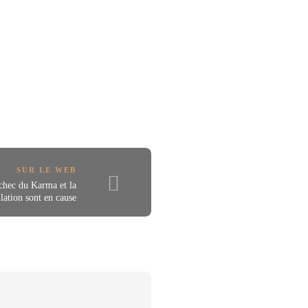
SUR LE WEB
échec du Karma et la
lation sont en cause