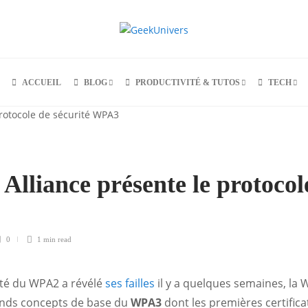
ACCUEIL
BLOG
PRODUCTIVITÉ & TUTOS
TECH
Alliance présente le protocol
0
1 min
read
ité du WPA2 a révélé
ses failles
il y a quelques semaines, la 
ands concepts de base du
WPA3
dont les premières certific