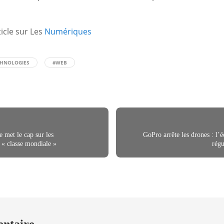
rticle sur Les
Numériques
CHNOLOGIES
#WEB
 met le cap sur les
GoPro arrête les drones : l’
 « classe mondiale »
régu