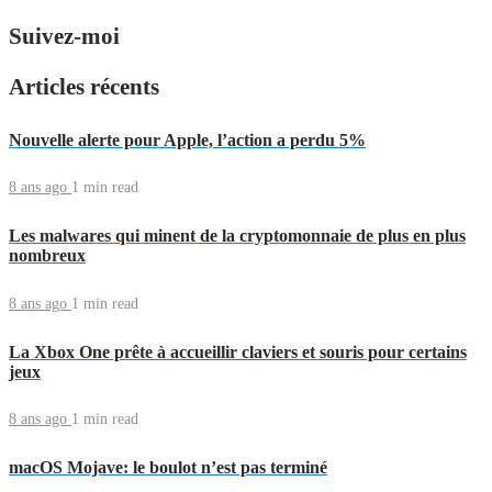
Suivez-moi
Articles récents
Nouvelle alerte pour Apple, l’action a perdu 5%
8 ans ago
1 min
read
Les malwares qui minent de la cryptomonnaie de plus en plus
nombreux
8 ans ago
1 min
read
La Xbox One prête à accueillir claviers et souris pour certains
jeux
8 ans ago
1 min
read
macOS Mojave: le boulot n’est pas terminé