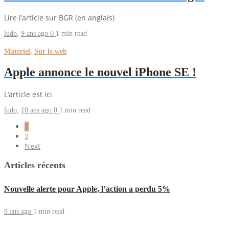
Lire l’article sur BGR (en anglais)
ludo
,
9 ans ago
0
1 min
read
Matériel
,
Sur le web
Apple annonce le nouvel iPhone SE !
L’article est ici
ludo
,
10 ans ago
0
1 min
read
1
2
Next
Articles récents
Nouvelle alerte pour Apple, l’action a perdu 5%
8 ans ago
1 min
read