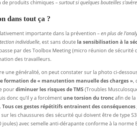
 de produits chimiques –
surtout si quelques bouteilles s’avèr
on dans tout ça ?
lativement importante dans la prévention
– en plus de l’anal
ection individuelle
, est sans doute
la sensibilisation à la sé
 passe par des Toolbox Meeting (micro réunion de sécurité 
ation des travailleurs.
ire une généralité, on peut constater sur la photo ci-dessou
e formation de « manutention manuelle des charges »
,
e pour
diminuer les risques de TMS
(Troubles Musculosquele
duis donc qu’il y a forcément
une torsion du tronc
afin de la
.
Tous ces gestes répétitifs entrainent des conséquences 
e sur les chaussures des sécurité qui doivent être de type S3
 joules) avec semelle anti-dérapante conforme à la norme 