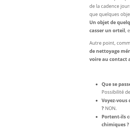
de la cadence jou
que quelques obje
Un objet de quel
casser un orteil
, 
Autre point, comm
de nettoyage mé
voire au contact 
Que se passe
Possibilité d
Voyez-vous d
?
NON.
Portent-ils
chimiques 