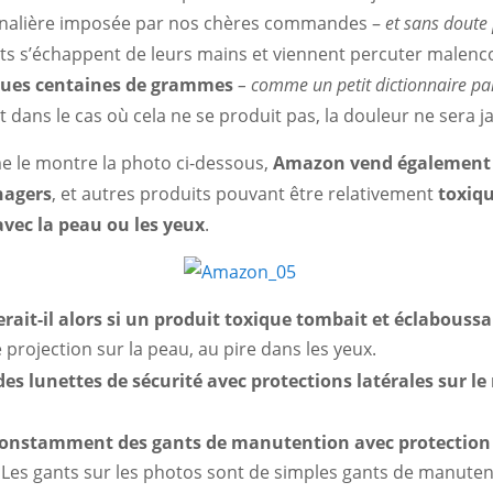
rnalière imposée par nos chères commandes –
et sans dout
ts s’échappent de leurs mains et viennent percuter malenc
ques centaines de grammes
– comme un petit dictionnaire p
et dans le cas où cela ne se produit pas, la douleur ne sera j
e le montre la photo ci-dessous,
Amazon vend également d
nagers
, et autres produits pouvant être relativement
toxiqu
avec la peau ou les yeux
.
rait-il alors si un produit toxique tombait et éclaboussait
e projection sur la peau, au pire dans les yeux.
es lunettes de sécurité avec protections latérales sur le 
 constamment des gants de manutention avec protection 
?
Les gants sur les photos sont de simples gants de manuten