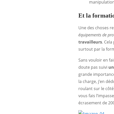
manipulation
Et la formati
Une des choses re
équipements de prot
travailleurs
. Cela
surtout par la form
Sans vouloir en fa
doute pas suivi
un
grande importanc
la charge, j’en dé
roulant sur le côté
vous fais l’impass
écrasement de 200