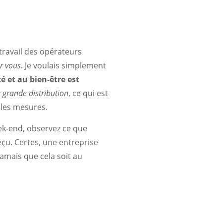
 travail des opérateurs
ur vous
. Je voulais simplement
té et au bien-être est
a grande distribution
, ce qui est
ples mesures.
eek-end, observez ce que
çu. Certes, une entreprise
jamais que cela soit au