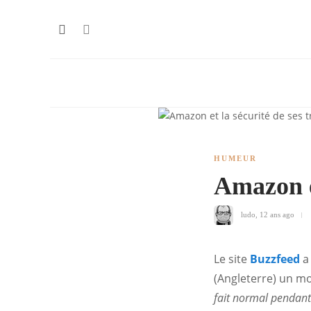
HUMEUR
Amazon et
ludo
,
12 ans ago
Le site
Buzzfeed
a 
(Angleterre) un mo
fait normal pendant 