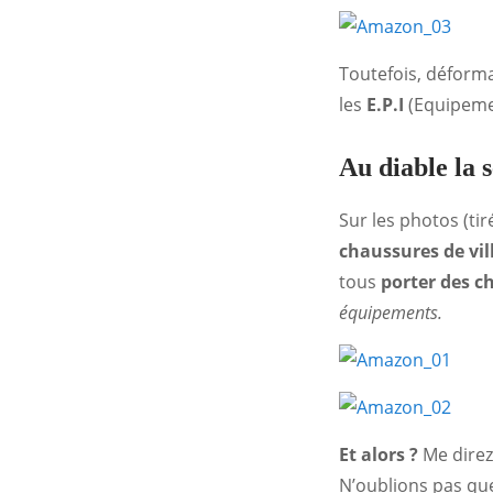
Toutefois, déforma
les
E.P.I
(Equipemen
Au diable la s
Sur les photos (ti
chaussures de vil
tous
porter des c
équipements.
Et alors ?
Me direz
N’oublions pas que