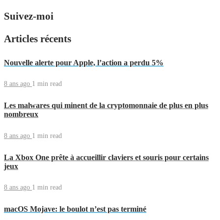
Suivez-moi
Articles récents
Nouvelle alerte pour Apple, l’action a perdu 5%
8 ans ago
1 min
read
Les malwares qui minent de la cryptomonnaie de plus en plus
nombreux
8 ans ago
1 min
read
La Xbox One prête à accueillir claviers et souris pour certains
jeux
8 ans ago
1 min
read
macOS Mojave: le boulot n’est pas terminé