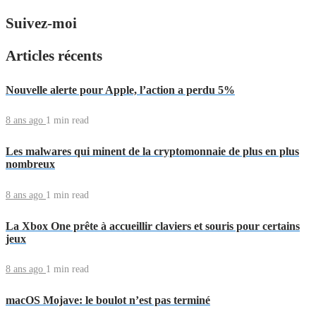
Suivez-moi
Articles récents
Nouvelle alerte pour Apple, l’action a perdu 5%
8 ans ago
1 min
read
Les malwares qui minent de la cryptomonnaie de plus en plus
nombreux
8 ans ago
1 min
read
La Xbox One prête à accueillir claviers et souris pour certains
jeux
8 ans ago
1 min
read
macOS Mojave: le boulot n’est pas terminé