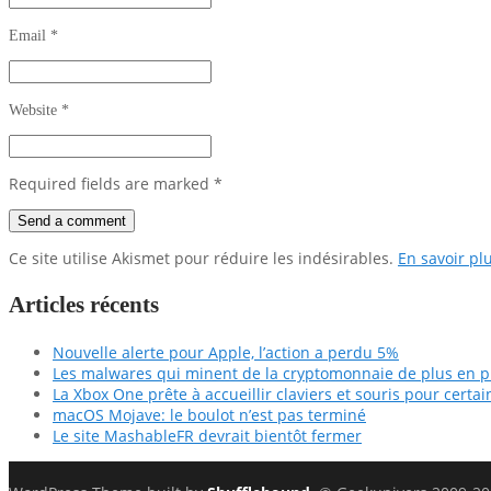
Email
*
Website
*
Required fields are marked
*
Ce site utilise Akismet pour réduire les indésirables.
En savoir pl
Articles récents
Nouvelle alerte pour Apple, l’action a perdu 5%
Les malwares qui minent de la cryptomonnaie de plus en 
La Xbox One prête à accueillir claviers et souris pour certai
macOS Mojave: le boulot n’est pas terminé
Le site MashableFR devrait bientôt fermer