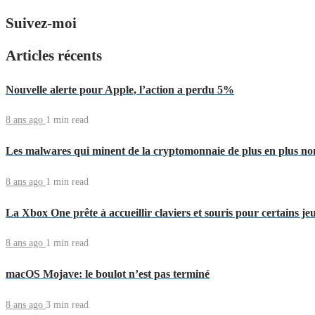
Suivez-moi
Articles récents
Nouvelle alerte pour Apple, l’action a perdu 5%
8 ans ago
1 min
read
Les malwares qui minent de la cryptomonnaie de plus en plus n
8 ans ago
1 min
read
La Xbox One prête à accueillir claviers et souris pour certains je
8 ans ago
1 min
read
macOS Mojave: le boulot n’est pas terminé
8 ans ago
3 min
read