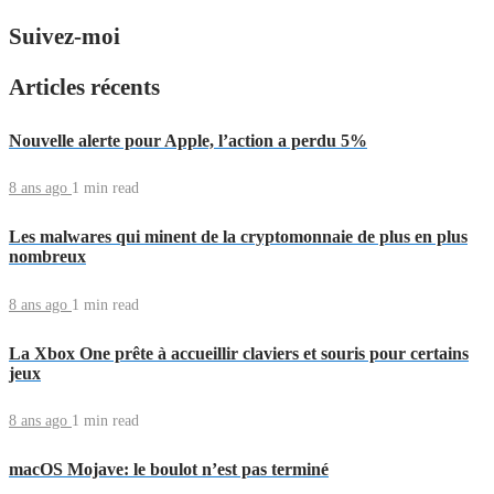
Suivez-moi
Articles récents
Nouvelle alerte pour Apple, l’action a perdu 5%
8 ans ago
1 min
read
Les malwares qui minent de la cryptomonnaie de plus en plus
nombreux
8 ans ago
1 min
read
La Xbox One prête à accueillir claviers et souris pour certains
jeux
8 ans ago
1 min
read
macOS Mojave: le boulot n’est pas terminé