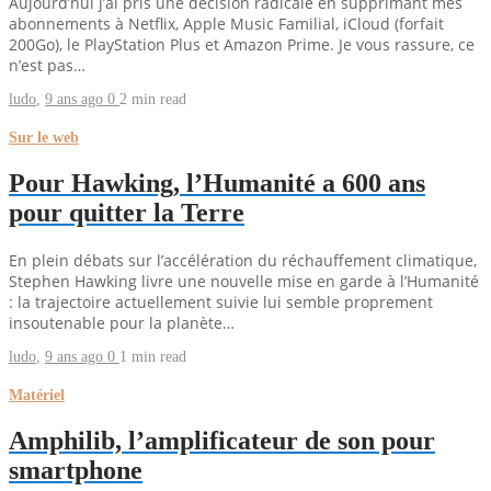
Aujourd’hui j’ai pris une décision radicale en supprimant mes
abonnements à Netflix, Apple Music Familial, iCloud (forfait
200Go), le PlayStation Plus et Amazon Prime. Je vous rassure, ce
n’est pas…
ludo
,
9 ans ago
0
2 min
read
Sur le web
Pour Hawking, l’Humanité a 600 ans
pour quitter la Terre
En plein débats sur l’accélération du réchauffement climatique,
Stephen Hawking livre une nouvelle mise en garde à l’Humanité
: la trajectoire actuellement suivie lui semble proprement
insoutenable pour la planète…
ludo
,
9 ans ago
0
1 min
read
Matériel
Amphilib, l’amplificateur de son pour
smartphone